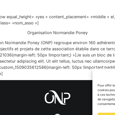
row equal_height= »yes » content_placement= »middle » el
class= »nom_asso »]
O
rganisation
N
ormandie
P
oney
ion Normandie Poney (ONP) regroupe environ 160 adhérents
bjectifs et projets de cette association établie dans ce ter
36{margin-left: 50px !important;} »]Je suis un bloc de tex
ctetur adipiscing elit. Ut elit tellus, luctus nec ullamcorpe
custom_1509035612586{margin-left: 50px !important;padding
w]
Pour offrir 
cookies pour
à ces techn
de navigatio
consentement