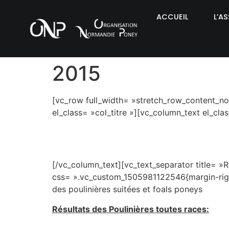
ACCUEIL
L’A
2015
[vc_row full_width= »stretch_row_content_no
el_class= »col_titre »][vc_column_text el_clas
[/vc_column_text][vc_text_separator title= »R
css= ».vc_custom_1505981122546{margin-right:
des poulinières suitées et foals poneys
Résultats des Poulinières toutes races: