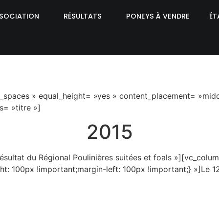
SSOCIATION
RÉSULTATS
PONEYS À VENDRE
ÉT
_spaces » equal_height= »yes » content_placement= »middl
s= »titre »]
2015
ésultat du Régional Poulinières suitées et foals »][vc_colu
 100px !important;margin-left: 100px !important;} »]Le 12 