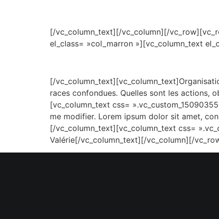
[/vc_column_text][/vc_column][/vc_row][vc_
el_class= »col_marron »][vc_column_text el_
[/vc_column_text][vc_column_text]Organisat
races confondues. Quelles sont les actions, o
[vc_column_text css= ».vc_custom_15090355210
me modifier. Lorem ipsum dolor sit amet, conse
[/vc_column_text][vc_column_text css= ».vc_
Valérie[/vc_column_text][/vc_column][/vc_ro