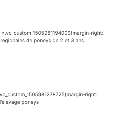
s= ».vc_custom_1505981194009{margin-right:
 régionales de poneys de 2 et 3 ans
».vc_custom_1505981278725{margin-right:
 d’élevage poneys