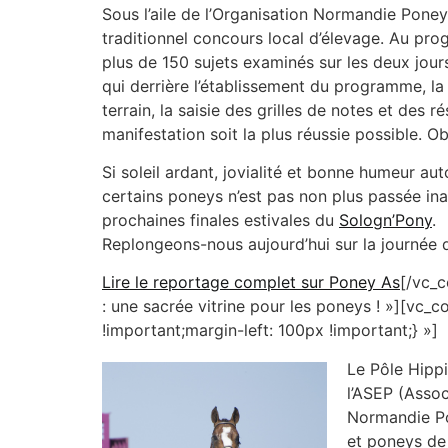
Sous l’aile de l’Organisation Normandie Pone
traditionnel concours local d’élevage. Au pr
plus de 150 sujets examinés sur les deux jours
qui derrière l’établissement du programme, la
terrain, la saisie des grilles de notes et des
manifestation soit la plus réussie possible. Ob
Si soleil ardant, jovialité et bonne humeur a
certains poneys n’est pas non plus passée in
prochaines finales estivales du
Sologn’Pony
.
Replongeons-nous aujourd’hui sur la journée 
Lire le reportage complet sur Poney As
[/vc_c
: une sacrée vitrine pour les poneys ! »][v
!important;margin-left: 100px !important;} »]
Le Pôle Hippi
l’ASEP (Assoc
Normandie Pon
et poneys de 