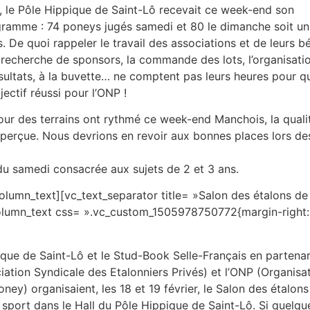
y, le Pôle Hippique de Saint-Lô recevait ce week-end son
ogramme : 74 poneys jugés samedi et 80 le dimanche soit u
. De quoi rappeler le travail des associations et de leurs b
 recherche de sponsors, la commande des lots, l’organisatio
 résultats, à la buvette… ne comptent pas leurs heures pour q
jectif réussi pour l’ONP !
utour des terrains ont rythmé ce week-end Manchois, la quali
aperçue. Nous devrions en revoir aux bonnes places lors de
du samedi consacrée aux sujets de 2 et 3 ans.
olumn_text][vc_text_separator title= »Salon des étalons de
c_column_text css= ».vc_custom_1505978750772{margin-right
que de Saint-Lô et le Stud-Book Selle-Français en partenar
iation Syndicale des Etalonniers Privés) et l’ONP (Organisa
ey) organisaient, les 18 et 19 février, le Salon des étalon
sport dans le Hall du Pôle Hippique de Saint-Lô. Si quelqu