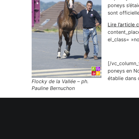
poneys s’étai
sont officiel
Lire l’articl
content_plac
el_class= »n
[/vc_column_
poneys en Nor
établie dans
Flocky de la Vallée – ph.
Pauline Bernuchon