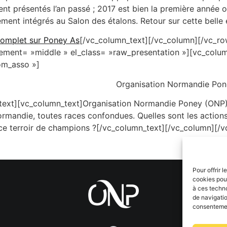
ent présentés l’an passé ; 2017 est bien la première année o
lement intégrés au Salon des étalons. Retour sur cette belle
e complet sur Poney As
[/vc_column_text][/vc_column][/vc_ro
ement= »middle » el_class= »raw_presentation »][vc_colum
om_asso »]
O
rganisation
N
ormandie
P
on
text][vc_column_text]Organisation Normandie Poney (ONP)
mandie, toutes races confondues. Quelles sont les actions,
 ce terroir de champions ?[/vc_column_text][/vc_column][/
Pour offrir 
cookies pour
à ces techn
de navigatio
consentement