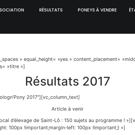
SSOCIATION
RÉSULTATS
PONEYS À VENDRE
ÉT
_spaces » equal_height= »yes » content_placement= »middl
s= »titre »]
Résultats 2017
Sologn’Pony 2017″][vc_column_text]
Article à venir
Local d’élevage de Saint-Lô : 150 sujets au programme ! »]
: 100px !important;margin-left: 100px !important;} »]