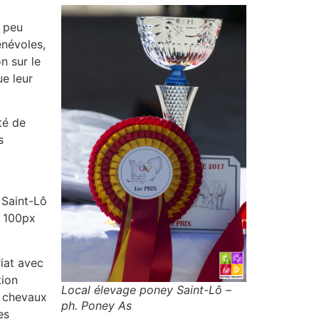
n peu
énévoles,
n sur le
ue leur
té de
s
 Saint-Lô
: 100px
iat avec
tion
Local élevage poney Saint-Lô –
s chevaux
ph. Poney As
es