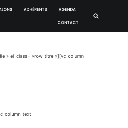
ALONS
ADHÉRENTS
AGENDA
CONTACT
e » el_class= »row_titre »][vc_column
[vc_column_text