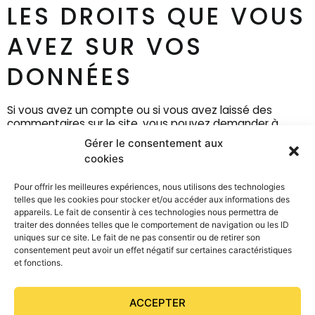
LES DROITS QUE VOUS
AVEZ SUR VOS
DONNÉES
Si vous avez un compte ou si vous avez laissé des
commentaires sur le site, vous pouvez demander à
recevoir un fichier contenant toutes les données
Gérer le consentement aux
personnelles que nous possédons à votre sujet, incluant
cookies
celles que vous nous avez fournies. Vous pouvez
également demander la suppression des données
Pour offrir les meilleures expériences, nous utilisons des technologies
personnelles vous concernant. Cela ne prend pas en
telles que les cookies pour stocker et/ou accéder aux informations des
compte les données stockées à des fins
appareils. Le fait de consentir à ces technologies nous permettra de
administratives, légales ou pour des raisons de sécurité.
traiter des données telles que le comportement de navigation ou les ID
uniques sur ce site. Le fait de ne pas consentir ou de retirer son
consentement peut avoir un effet négatif sur certaines caractéristiques
et fonctions.
ACCEPTER