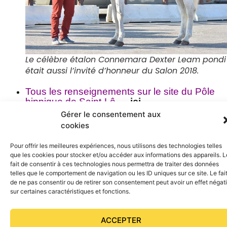
Le célèbre étalon Connemara Dexter Leam pondi
était aussi l’invité d’honneur du Salon 2018.
Tous les renseignements sur le site du Pôle
hippique de Saint-Lô
→ ici
A lire : le reportage de
Poney As
de l’édition
Gérer le consentement aux
2018
→ ici
.
cookies
Et le compte rendu, sur notre site
→
ici
.
Pour offrir les meilleures expériences, nous utilisons des technologies telles
que les cookies pour stocker et/ou accéder aux informations des appareils. L
fait de consentir à ces technologies nous permettra de traiter des données
PRÉCÉDENT
SUIVANT
telles que le comportement de navigation ou les ID uniques sur ce site. Le fai
Calendrier des concours SHF 2019
Une nouvelle équipe aux rênes de l’ONP
de ne pas consentir ou de retirer son consentement peut avoir un effet négati
sur certaines caractéristiques et fonctions.
ACCEPTER