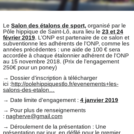
Le
Salon des étalons de sport,
organisé par le
Pôle hippique de Saint-Lô, aura lieu le
23 et 24
février 2019
. L’ONP est partenaire de ce salon et
subventionne les adhérents de l’ONP, comme les
années précédentes : une aide de 100 € sera
accordée à chaque étalonnier adhérent de l’ONP
au 15 novembre 2018. (Prix de l’engagement
250€ pour un poney)
→ Dossier d’inscription à télécharger
ici :
http://polehippiquestlo.
fr/evenements+les-
salons-des-
etalon…
→ Date limite d’engagement :
4 janvier 2019
→ Pour plus de renseignements
:
nagherve@gmail.com
→ Déroulement de la présentation : Une
présentation par jour, en défilé pour le premier