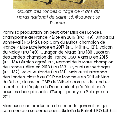
Goliath des Londes à l’âge de 4 ans au
Haras national de Saint-Lô. ©Laurent Le
Tourneur
Parmi sa production, on peut citer Miss des Londes,
championne de France P Élite en 2016 (IPO 149), Simba du
Bonneval (IPO 142), Pop Corn du Buhot, champion de
France P Élite Excellence en 2017 (IPO 140-IPC 121), Volcan
du Molay (IPO 140), Ouragan de Vitrac (IPD 136), Boston
des Londes, champion de France CSO 4 ans D en 2015
(IPO 134) étalon agréé PFS, Nomad de la Mare, champion
de France E élite en 2013 (IPO 133), Uyoupi Desherbages
(IPO 132), Voici Seulande (IPO 131). Mais aussi Nintendo
des Londes, classé au CSIP de Moorsele en 2011 et Nino
du Buhot, classé au CSIP de Wilhelmborg et de Londres,
membre de l’équipe du Danemark et présélectionné
pour les championnats d’Europe poney en Pologne en
2011.
Mais aussi une production de seconde génération qui
commence à se démarquer : Ukulélé du Buhot (IPO 146)
étalon agréé PFS, Django du Plain (IPO 139), Avenir du