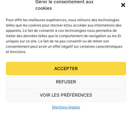
Gérer le consentement aux
Breuil (IPO 139), Caïd des Londes (IPC 138), Babou du
cookies
Breuil (IPO 134)…
Goliath profitait de sa belle retraite dans les prairies du
Pour offrir les meilleures expériences, nous utilisons des technologies
Bessin aux côtés des poulains mâles de l’élevage. Malgré
telles que les cookies pour stocker et/ou accéder aux informations des
la disparition de ses deux étalons de cœur en un an,
appareils. Le fait de consentir à ces technologies nous permettra de
l’élevage des Londes poursuivra l’étalonnage avec
traiter des données telles que le comportement de navigation ou les ID
Boston des Londes, sur les traces de son père et de son
uniques sur ce site. Le fait de ne pas consentir ou de retirer son
consentement peut avoir un effet négatif sur certaines caractéristiques
grand-père.
et fonctions.
ACCEPTER
PRÉCÉDENT
SUIVANT
Programme du Salon des étalons de sport 2022
ASSEMBLÉE GÉNÉRALE DE L’ONP 2022
REFUSER
VOIR LES PRÉFÉRENCES
Mentions légales