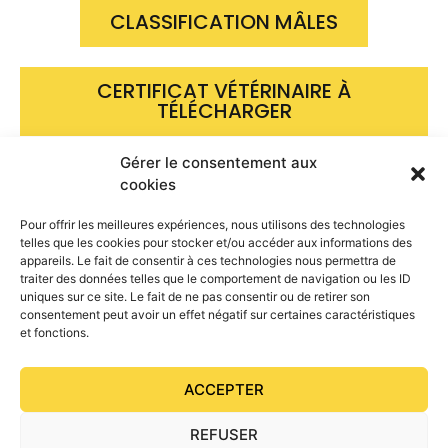
CLASSIFICATION MÂLES
CERTIFICAT VÉTÉRINAIRE À
TÉLÉCHARGER
Gérer le consentement aux
PARTENARIAT LABEO - FPPCF POUR
cookies
LE TEST HWSD
Pour offrir les meilleures expériences, nous utilisons des technologies
telles que les cookies pour stocker et/ou accéder aux informations des
appareils. Le fait de consentir à ces technologies nous permettra de
POURQUOI CLASSIFIER SES PONEYS
traiter des données telles que le comportement de navigation ou les ID
?
uniques sur ce site. Le fait de ne pas consentir ou de retirer son
consentement peut avoir un effet négatif sur certaines caractéristiques
et fonctions.
ACCEPTER
PRÉCÉDENT
SUIVANT
Saison 2023: programme des concours SHF
Concours locaux modèle & allures 2023
REFUSER