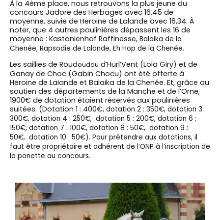
À la 4ème place, nous retrouvons la plus jeune du
concours Jadore des Herbages avec 16,45 de
moyenne, suivie de Heroine de Lalande avec 16,34. À
noter, que 4 autres poulinières dépassent les 16 de
moyenne : Kastanienhof Raffinesse,
Balaika de la
Chenée,
Rapsodie de Lalande, Eh Hop de la Chenée.
Les saillies de Roud
d’Hurl’Vent (Lola Giry) et de
oudou
Ganay de Choc (Gabin Chocu) ont été offerte à
Heroine de Lalande et Balaika de la Chenée. Et,
grâce au
soutien des départements de la Manche et de l’Orne,
1900€ de dotation étaient réservés aux poulinières
suitées. (Dotation 1 : 400€,
dotation 2 : 350€,
dotation 3 :
300€,
dotation 4 : 250€,
dotation 5 : 200€,
dotation 6 :
150€,
dotation 7 : 100€,
dotation 8 : 50€,
dotation 9 :
50€,
dotation 10 : 50€). Pour prétendre aux dotations, il
faut être propriétaire et adhérent de l’ONP à l’inscription de
la ponette au concours.