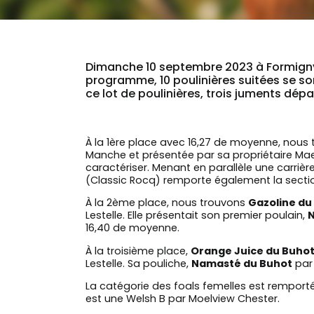
Dimanche 10 septembre 2023 à Formigny-la
programme, 10 poulinières suitées se son
ce lot de poulinières, trois juments dép
À la 1ère place avec 16,27 de moyenne, nous
Manche et présentée par sa propriétaire Mae
caractériser. Menant en parallèle une carriè
(Classic Rocq) remporte également la secti
À la 2ème place, nous trouvons
Gazoline du
Lestelle. Elle présentait son premier poulain,
N
16,40 de moyenne.
À la troisième place,
Orange Juice du Buho
Lestelle. Sa pouliche,
Namasté du Buhot
par 
La catégorie des foals femelles est remport
est une Welsh B par Moelview Chester.