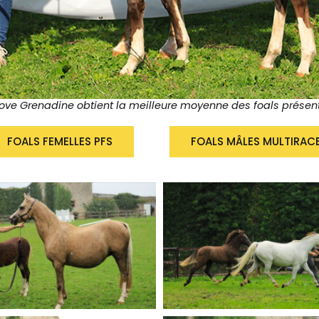
ove Grenadine obtient la meilleure moyenne des foals présenté
FOALS FEMELLES PFS
FOALS MÂLES MULTIRAC