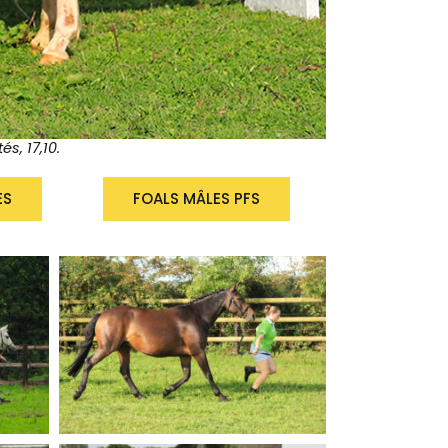
s, 17,10.
ES
FOALS MÂLES PFS