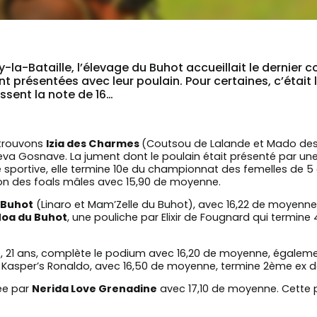
-Bataille, l’élevage du Buhot accueillait le dernier co
t présentées avec leur poulain. Pour certaines, c’était
assent la note de 16…
 trouvons
Izia des Charmes
(Coutsou de Lalande et Mado des
va Gosnave. La jument dont le poulain était présenté par une
re sportive, elle termine 10e du championnat des femelles de 5
on des foals mâles avec 15,90 de moyenne.
 Buhot
(Linaro et Mam’Zelle du Buhot), avec 16,22 de moyenne
oa du Buhot
, une pouliche par Elixir de Fougnard qui termin
t
, 21 ans, complète le podium avec 16,20 de moyenne, égaleme
Kasper’s Ronaldo, avec 16,50 de moyenne, termine 2ème ex de 
ée par
Nerida Love Grenadine
avec 17,10 de moyenne. Cette 