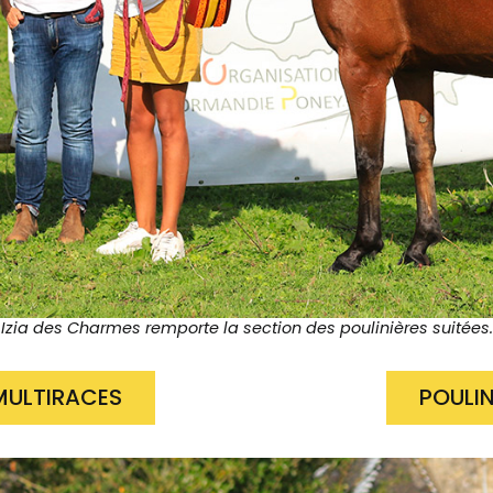
Izia des Charmes remporte la section des poulinières suitées.
 MULTIRACES
POULIN