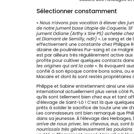
Sélectionner constamment
«
Nous n’avons pas vocation à élever des jum
de notre jument base Utopie de Coquerie, SF 
jument Odiane (Arthy x Sire PS) achetée chez 
et Diamant de Semilly, ndlr)
». Le sang et de 
effectivement une constante chez Philippe Ra
dizaine de poulinières Pur-sang et ce malgr
est par ailleurs très régulièrement active aux
profite pour cultiver quelques contacts dans
les origines qui ont la cote
». Ils évoquent au
confié à son époque contre bons soins, ou en
Macaire et dont ils sont restés propriétaires
Philippe et Sabine entretiennent ainsi une v
international actuellement plus versé côté P
qu’ils sont tellement bien chez eux et tant 
d’élevage de Saint-Lô ! C’est là que quelques 
prêts à solder le sacrifice de toute une vie 
Les connaisseurs ont bien remarqué que Philip
dans sa jeunesse. À l’élevage des Herbages, 
arrive de nous priver, les chevaux, eux, sont 
nourrissais très généreusement les poulains