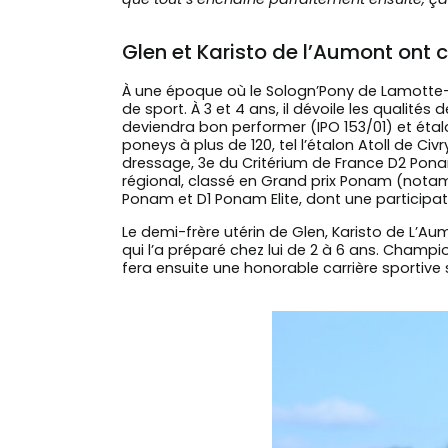
Glen et Karisto de l’Aumont ont
À une époque où le Sologn’Pony de Lamotte-B
de sport. À 3 et 4 ans, il dévoile les qualités
deviendra bon performer (IPO 153/01) et étalo
poneys à plus de 120, tel l’étalon Atoll de Ci
dressage, 3e du Critérium de France D2 Pona
régional, classé en Grand prix Ponam (notam
Ponam et D1 Ponam Elite, dont une participati
Le demi-frère utérin de Glen, Karisto de L’Au
qui l’a préparé chez lui de 2 à 6 ans. Champi
fera ensuite une honorable carrière sportive sa