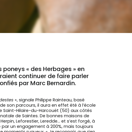
es poneys « des Herbages » en
ient continuer de faire parler
confiés par Marc Bernardin.
odestes
», signale Philippe Rainteau, basé
e son parcours, il aura en effet été à l’école
e de Saint-Hilaire-du-Harcouët (50) aux côtés
ille natale de Saintes. De bonnes maisons de
erpin, Leforestier, Leredde… et s’est forgé, à
é par un engagement à 200%, mais toujours
n de moments rugueux. «
Je reconnais que rien