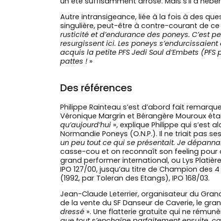
un été suffisamment arrosé. Mais s’il a héber
Autre intransigeance, liée à la fois à des qu
singulière, peut-être à contre-courant de c
rusticité et d’endurance des poneys. C’est p
resurgissent ici. Les poneys s’endurcissaient 
acquis la petite PFS Jedi Soul d’Embets (PFS 
pattes !
»
Des références
Philippe Rainteau s’est d’abord fait remarq
Véronique Margrin et Bérangère Mouroux étaie
qu’aujourd’hui
», explique Philippe qui s’est 
Normandie Poneys (O.N.P.). Il ne triait pas se
un peu tout ce qui se présentait. Je dépanna
casse-cou et on reconnaît son feeling pour am
grand performer international, ou Lys Platièr
IPO 127/00, jusqu’au titre de Champion des 4 a
(1992, par Toleran des Etangs), IPO 168/03.
Jean-Claude Leterrier, organisateur du Gran
de la vente du SF Danseur de Caverie, le gran
dressé
». Une flatterie gratuite qui ne rémunè
que tout s’enchaîne parfaitement ensuite, ça