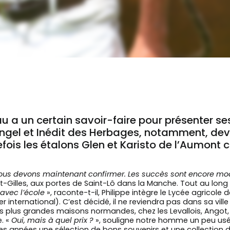
eau a un certain savoir-faire pour présenter s
gel et Inédit des Herbages, notamment, devra
fois les étalons Glen et Karisto de l’Aumont 
t nous devons maintenant confirmer. Les succès sont encore m
-Gilles, aux portes de Saint-Lô dans la Manche. Tout au long d
avec l’école
», raconte-t-il, Philippe intègre le Lycée agricol
ier international). C’est décidé, il ne reviendra pas dans sa v
es plus grandes maisons normandes, chez les Levallois, Angot, H
. «
Oui, mais à quel prix ?
», souligne notre homme un peu us
nes années une sélection de bons souvenirs et une collectio