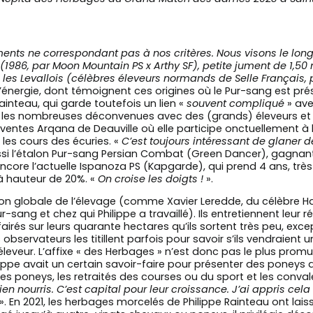
ents ne correspondant pas à nos critères. Nous visons le long
(1986, par Moon Mountain PS x Arthy SF), petite jument de 1,5
les Levallois (célèbres éleveurs normands de Selle Français, p
l’énergie, dont témoignent ces origines où le Pur-sang est prés
inteau, qui garde toutefois un lien «
souvent compliqué
» ave
é les nombreuses déconvenues avec des (grands) éleveurs et 
 ventes Arqana de Deauville où elle participe onctuellement à l’
 les cours des écuries. «
C’est toujours intéressant de glaner de
ssi l’étalon Pur-sang Persian Combat (Green Dancer), gagnant
core l’actuelle Ispanoza PS (Kapgarde), qui prend 4 ans, très
 à hauteur de 20%. «
On croise les doigts !
».
ision globale de l’élevage (comme Xavier Leredde, du célèbre H
ur-sang et chez qui Philippe a travaillé). Ils entretiennent l
affairés sur leurs quarante hectares qu’ils sortent très peu, 
observateurs les titillent parfois pour savoir s’ils vendraient 
d’éleveur. L’affixe « des Herbages » n’est donc pas le plus pr
pe avait un certain savoir-faire pour présenter des poneys dign
les poneys, les retraités des courses ou du sport et les conv
bien nourris. C’est capital pour leur croissance. J’ai appris cel
». En 2021, les herbages morcelés de Philippe Rainteau ont la