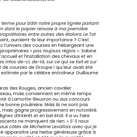
 terme pour bâtir notre propre lignée partant
0 m dont le papier renvoie à ma première
ropriétaires entre autres des étalons Le Tot
ent, auraient-ils leur importance ? C’est
c l’univers des courses en hébergeant une
propriétaires «
pas toujours réglos
». Sabine
accueil et l’installation des chevaux et en
s infos de-ci, de-là, sur ce qui se fait et sur
 de courses de Groupe I qui leur avait été
 estimée par le célèbre entraîneur Guillaume
aras des Rouges, ancien cavalier
eur réseau, mais conviennent en même temps
excepté à Lamotte-Beuvron ou aux concours
une bonne poulinière. Mais ils ne sont pas
omu, mais gagne progressivement en notoriété.
es d’intérêt et en bel état. Il a vu faire
alescents ne manquent de rien. «
S’ il nous
a aux côtés de Micheline Levallois avec qui je
issé apparaître une herbe généreuse grâce à