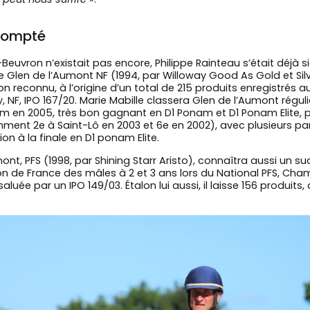
 compté
euvron n’existait pas encore, Philippe Rainteau s’était déj
 de Glen de l’Aumont NF (1994, par Willoway Good As Gold et Silv
n reconnu, à l’origine d’un total de 215 produits enregistrés a
vry, NF, IPO 167/20. Marie Mabille classera Glen de l’Aumont ré
m en 2005, très bon gagnant en D1 Ponam et D1 Ponam Elite, 
ment 2e à Saint-Lô en 2003 et 6e en 2002), avec plusieurs p
on à la finale en D1 ponam Elite.
mont, PFS (1998, par Shining Starr Aristo), connaîtra aussi un s
on de France des mâles à 2 et 3 ans lors du National PFS, Cham
luée par un IPO 149/03. Étalon lui aussi, il laisse 156 produits, 