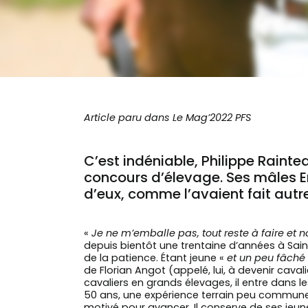
Article paru dans Le Mag’2022 PFS
C’est indéniable, Philippe Raint
concours d’élevage. Ses mâles En
d’eux, comme l’avaient fait autre
«
Je ne m’emballe pas, tout reste à faire e
depuis bientôt une trentaine d’années à Saint
de la patience. Étant jeune «
et un peu fâché 
de Florian Angot (appelé, lui, à devenir caval
cavaliers en grands élevages, il entre dans l
50 ans, une expérience terrain peu commune
motivé pour avancer. Il conserve de ses jeu