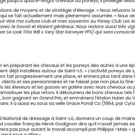
gé jusqu’à quatre-vingts chevaux ou poneys, il privilégie déso
estions de moyens et de stratégie d’élevage. «
Nous refusons l
e qui se fait actuellement mais pleinement assumée. «
Nous œu
eut-être ma culture club et mes souvenirs au Poney Club Les Al
avec le travail et étaient généreux. Nous restons aussi très vigi
par Le Look Tilia WB x Very Star Kerveyer PFS) qui sera consacr
uer en préparant les chevaux et les poneys des autres à une
nt déjà installées autour de Saint-Lô. «
L’activité poneys de s
alors fait progressivement une place, et entrera plus tard dans
s clients et ses pensionnaires et ne faisait pas non plus la fin
is les éleveurs et les gosses en galère avec leurs chevaux o
adouer les plus retors. Il débourrera de bons chevaux tels l’é
e, bon gagnant en Grand Prix, et emmènera l’étalon Hulan du Vas
ns. Il a aussi eu sous sa selle Grace Pondi Co (1994, par Cyran
d National de dressage à Saint-Lô, donnera un coup de mains à
d cavalier français Hervé Godignon dira qu’il n’avait jamais e
rera pas pour autant le travail accompli par Philippe ! Mais « q
 peut nous suffire
».