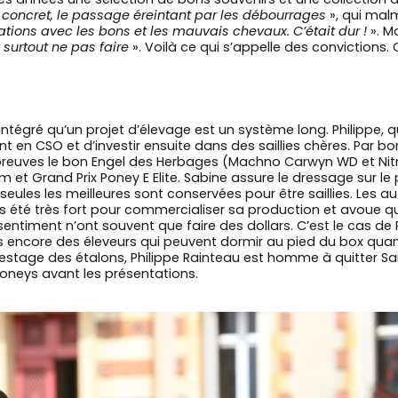
concret, le passage éreintant par les débourrages
», qui mal
ations avec les bons et les mauvais chevaux. C’était dur !
». M
t surtout ne pas faire
». Voilà ce qui s’appelle des convictions. 
intégré qu’un projet d’élevage est un système long. Philippe, 
 en CSO et d’investir ensuite dans des saillies chères. Par bo
épreuves le bon Engel des Herbages (Machno Carwyn WD et Nit
0 m et Grand Prix Poney E Elite. Sabine assure le dressage sur l
eules les meilleures sont conservées pour être saillies. Les au
ais été très fort pour commercialiser sa production et avoue 
ntiment n’ont souvent que faire des dollars. C’est le cas de P
 encore des éleveurs qui peuvent dormir au pied du box quand
stage des étalons, Philippe Rainteau est homme à quitter Sain
oneys avant les présentations.