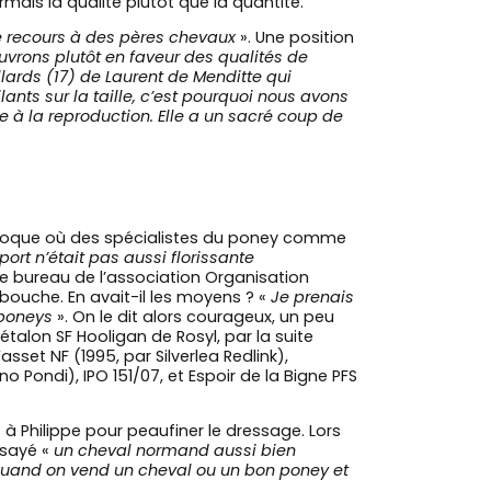
rmais la qualité plutôt que la quantité.
e recours à des pères chevaux
». Une position
vrons plutôt en faveur des qualités de
lards (17) de Laurent de Menditte qui
lants sur la taille, c’est pourquoi nous avons
ée à la reproduction. Elle a un sacré coup de
 époque où des spécialistes du poney comme
port n’était pas aussi florissante
 le bureau de l’association Organisation
e bouche. En avait-il les moyens ? «
Je prenais
u poneys
». On le dit alors courageux, un peu
talon SF Hooligan de Rosyl, par la suite
set NF (1995, par Silverlea Redlink),
o Pondi), IPO 151/07, et Espoir de la Bigne PFS
 Philippe pour peaufiner le dressage. Lors
ssayé «
un cheval normand aussi bien
uand on vend un cheval ou un bon poney et