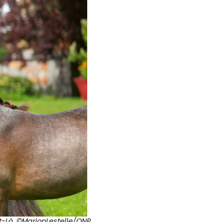
-Lô. ©MarionLestelle/ONP