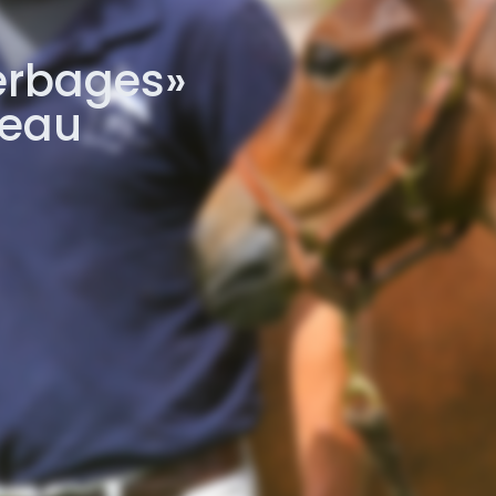
erbages»
teau