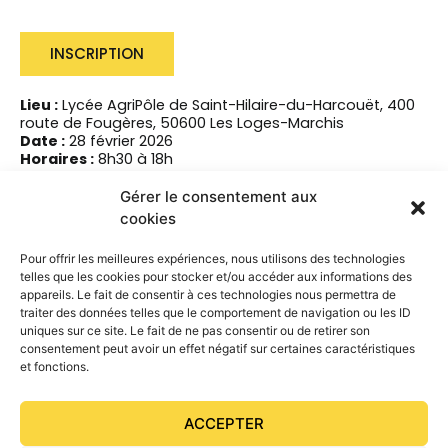
INSCRIPTION
Lieu :
Lycée AgriPôle de Saint-Hilaire-du-Harcouët, 400
route de Fougères, 50600
Les Loges-Marchis
Date :
28 février 2026
Horaires :
8h30 à 18h
Formateur :
Clement Emonnot
Gérer le consentement aux
Prix :
35€ pour les adhérents de l’ONP et 50€ pour les
cookies
non-adhérents
Paiement via HelloAsso. Un lien de paiement vous sera
Pour offrir les meilleures expériences, nous utilisons des technologies
envoyé après votre inscription.
telles que les cookies pour stocker et/ou accéder aux informations des
Contact :
Édouard Ecary, membre du conseil
appareils. Le fait de consentir à ces technologies nous permettra de
d’administration de l’ONP et référent régional ANPFS –
traiter des données telles que le comportement de navigation ou les ID
06 68 97 23 49 – normandie.poney@gmail.com.
uniques sur ce site. Le fait de ne pas consentir ou de retirer son
consentement peut avoir un effet négatif sur certaines caractéristiques
et fonctions.
ACCEPTER
PRÉCÉDENT
SUIVANT
Salon des étalons de sport de Saint-Lô 2026 | 20e édition, programme et inscriptions
Salon des étalons de sport 2026 | La sélection poney