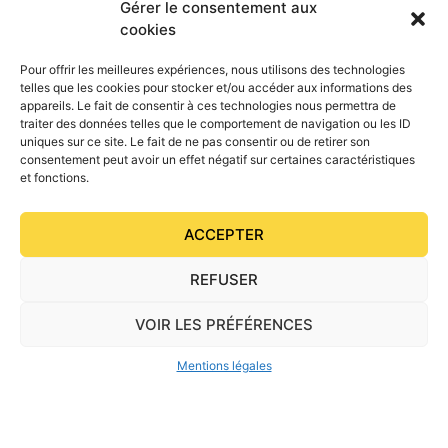
Gérer le consentement aux
cookies
Pour offrir les meilleures expériences, nous utilisons des technologies
telles que les cookies pour stocker et/ou accéder aux informations des
appareils. Le fait de consentir à ces technologies nous permettra de
traiter des données telles que le comportement de navigation ou les ID
uniques sur ce site. Le fait de ne pas consentir ou de retirer son
consentement peut avoir un effet négatif sur certaines caractéristiques
et fonctions.
ACCEPTER
1 AN FEMELLES SHETLAND
REFUSER
1 AN MÂLES SHETLAND
VOIR LES PRÉFÉRENCES
Mentions légales
2 ANS FEMELLES SHETLAND
2 ANS MÂLES SHETLAND