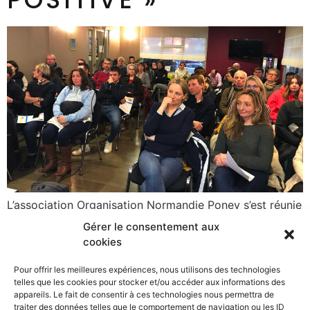
L’association Organisation Normandie Poney s’est réunie
samedi 11 février 2023 au Campanile de Bayeux pour y
Gérer le consentement aux
tenir son assemblée générale extraordinaire et ordinaire.
cookies
L’occasion de présenter à une cinquante d’adhérents les
nouveaux statuts de l’association, le bilan 2022 et son
Pour offrir les meilleures expériences, nous utilisons des technologies
telles que les cookies pour stocker et/ou accéder aux informations des
plan d’actions 2023. Une soirée d’informations et
appareils. Le fait de consentir à ces technologies nous permettra de
d’échanges qui s’est clôturée par un repas convivial.
traiter des données telles que le comportement de navigation ou les ID