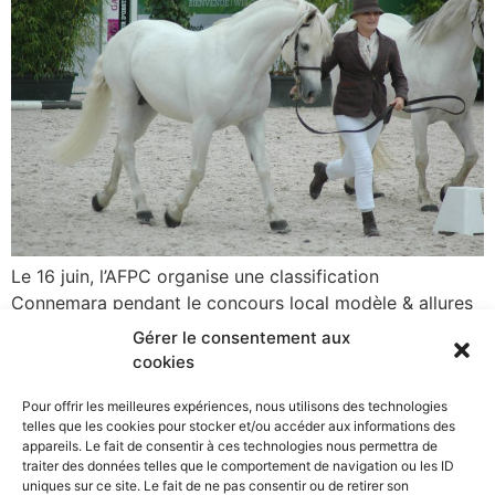
Le 16 juin, l’AFPC organise une classification
Connemara pendant le concours local modèle & allures
de Saint-Lô. C’est l’unique classification Connemara
Gérer le consentement aux
proposée en Normandie en 2019.→ Site de l’Association
cookies
française du poney Connemara, AFPC Les engagements
sont ouverts sur le site shf.eu. Si vous avez des soucis
Pour offrir les meilleures expériences, nous utilisons des technologies
telles que les cookies pour stocker et/ou accéder aux informations des
pour vous inscrire, n’hésitez pas à contacter le
appareils. Le fait de consentir à ces technologies nous permettra de
secrétariat de l’AFPC au […]
traiter des données telles que le comportement de navigation ou les ID
uniques sur ce site. Le fait de ne pas consentir ou de retirer son