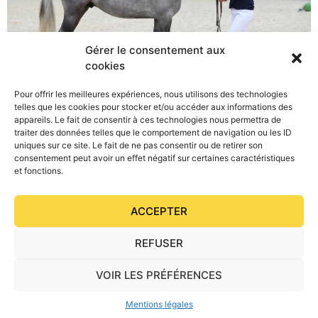
Gérer le consentement aux
cookies
Pour offrir les meilleures expériences, nous utilisons des technologies
telles que les cookies pour stocker et/ou accéder aux informations des
Logan des Iris, étalon PFS, disponible en IAC auprès de
appareils. Le fait de consentir à ces technologies nous permettra de
l’élevage des Iris.
traiter des données telles que le comportement de navigation ou les ID
uniques sur ce site. Le fait de ne pas consentir ou de retirer son
consentement peut avoir un effet négatif sur certaines caractéristiques
et fonctions.
ACCEPTER
REFUSER
VOIR LES PRÉFÉRENCES
IMAGE’IN CREATION © 2026
Mentions légales
Mentions légales
– Politique de confidentialité