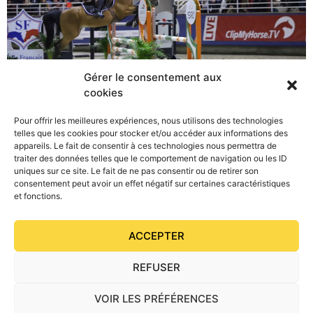
Gérer le consentement aux
cookies
Pour offrir les meilleures expériences, nous utilisons des technologies
telles que les cookies pour stocker et/ou accéder aux informations des
Cinq étalons poneys ont participé pour la première fois
appareils. Le fait de consentir à ces technologies nous permettra de
au Grand match lors du Salon des étalons de sport…
traiter des données telles que le comportement de navigation ou les ID
uniques sur ce site. Le fait de ne pas consentir ou de retirer son
consentement peut avoir un effet négatif sur certaines caractéristiques
et fonctions.
ACCEPTER
REFUSER
VOIR LES PRÉFÉRENCES