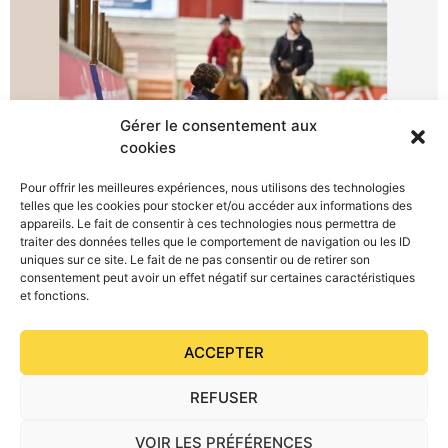
Gérer le consentement aux
cookies
Pour offrir les meilleures expériences, nous utilisons des technologies
telles que les cookies pour stocker et/ou accéder aux informations des
Retour sur la vente d’équidés organisée le jeudi 28
appareils. Le fait de consentir à ces technologies nous permettra de
novembre au Pôle hippique de Saint-Lô.
traiter des données telles que le comportement de navigation ou les ID
uniques sur ce site. Le fait de ne pas consentir ou de retirer son
consentement peut avoir un effet négatif sur certaines caractéristiques
et fonctions.
ACCEPTER
REFUSER
VOIR LES PRÉFÉRENCES