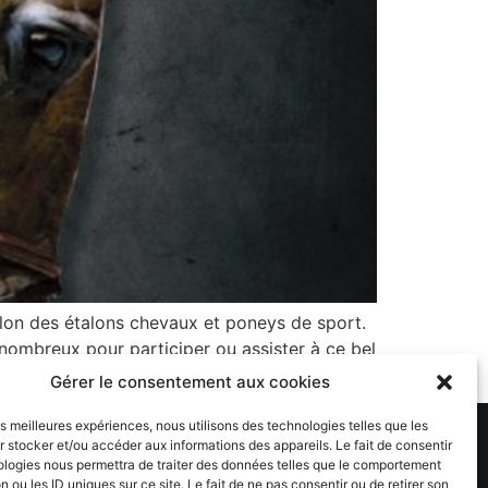
alon des étalons chevaux et poneys de sport.
nombreux pour participer ou assister à ce bel
Gérer le consentement aux cookies
les meilleures expériences, nous utilisons des technologies telles que les
 stocker et/ou accéder aux informations des appareils. Le fait de consentir
ologies nous permettra de traiter des données telles que le comportement
n ou les ID uniques sur ce site. Le fait de ne pas consentir ou de retirer son