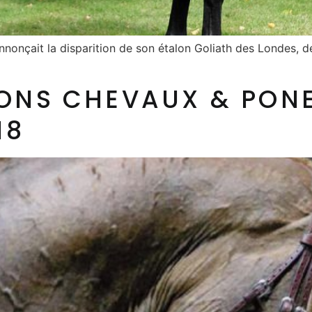
nonçait la disparition de son étalon Goliath des Londes, d
ONS CHEVAUX & PONE
18