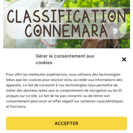
Gérer le consentement aux
cookies
L’ONP organise une classification Connemara au Haras
de Circée dans le Calvados, dimanche 9 avril 2023. Les
Pour offrir les meilleures expériences, nous utilisons des technologies
telles que les cookies pour stocker et/ou accéder aux informations des
engagements pour la classification Connemara sont
appareils. Le fait de consentir à ces technologies nous permettra de
ouverts jusqu’au 2 avril minuit.
traiter des données telles que le comportement de navigation ou les ID
uniques sur ce site. Le fait de ne pas consentir ou de retirer son
consentement peut avoir un effet négatif sur certaines caractéristiques
et fonctions.
ACCEPTER